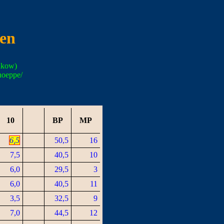
ten
nkow)
noeppe/
10
BP
MP
6,5
50,5
16
7,5
40,5
10
6,0
29,5
3
6,0
40,5
11
3,5
32,5
9
7,0
44,5
12