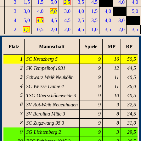
3
1,5
1,5
5,0
2,5
3,5
4,5
4,0
4,0
3
3,0
4,0
4,0
3,0
4,0
1,5
4,0
5,0
4
5,0
4,5
4,5
4,5
2,5
3,5
4,0
3,0
2
1,5
0,5
2,0
2,0
4,5
1,0
3,5
2,0
3,5
Platz
Mannschaft
Spiele
MP
BP
1
SC Kreuzberg 5
9
16
50,5
2
SK Tempelhof 1931
9
12
44,5
3
Schwarz-Weiß Neukölln
9
11
40,5
4
SC Weisse Dame 4
9
11
36,0
5
TSG Oberschöneweide 3
9
10
40,5
6
SV Rot-Weiß Neuenhagen
9
9
32,5
7
SV Berolina Mitte 3
9
8
34,5
8
SC Zugzwang 95 3
9
8
31,0
9
SG Lichtenberg 2
9
3
29,5
10