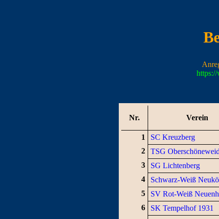
Be
Anre
https:
Nr.
Verein
1
SC Kreuzberg
2
TSG Oberschönewei
3
SG Lichtenberg
4
Schwarz-Weiß Neukö
5
SV Rot-Weiß Neuenh
6
SK Tempelhof 1931