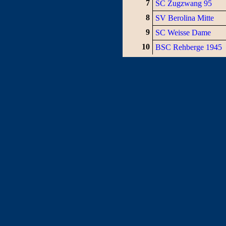
7
SC Zugzwang 95
8
SV Berolina Mitte
9
SC Weisse Dame
10
BSC Rehberge 1945