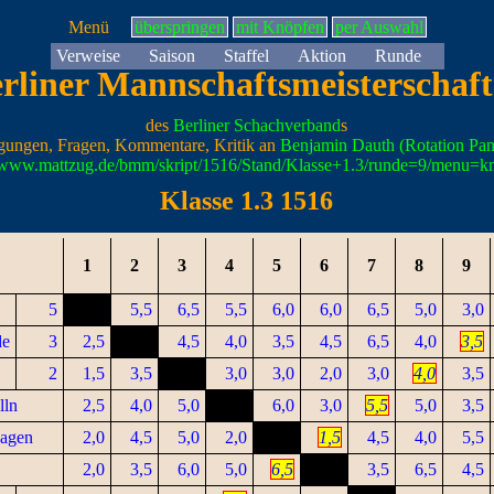
Menü
überspringen
mit Knöpfen
per Auswahl
Verweise
Saison
Staffel
Aktion
Runde
rliner Mannschaftsmeisterschaf
des
Berliner Schachverband
s
gungen, Fragen, Kommentare, Kritik an
Benjamin Dauth (Rotation Pa
//www.mattzug.de/bmm/skript/1516/Stand/Klasse+1.3/runde=9/menu=k
Klasse 1.3 1516
1
2
3
4
5
6
7
8
9
5
5,5
6,5
5,5
6,0
6,0
6,5
5,0
3,0
de
3
2,5
4,5
4,0
3,5
4,5
6,5
4,0
3,5
2
1,5
3,5
3,0
3,0
2,0
3,0
4,0
3,5
lln
2,5
4,0
5,0
6,0
3,0
5,5
5,0
3,5
agen
2,0
4,5
5,0
2,0
1,5
4,5
4,0
5,5
2,0
3,5
6,0
5,0
6,5
3,5
6,5
4,5