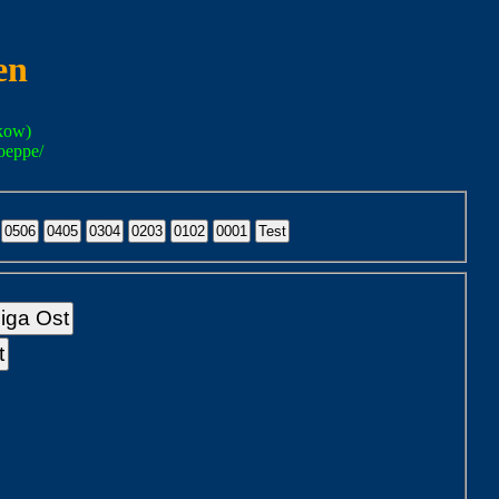
en
kow)
oeppe/
liga Ost
t