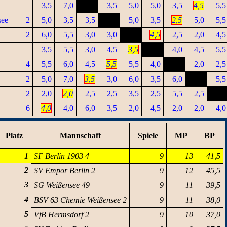
3,5
7,0
3,5
5,0
5,0
3,5
4,5
5,5
see
2
5,0
3,5
3,5
5,0
3,5
2,5
5,0
5,5
2
6,0
5,5
3,0
3,0
4,5
2,5
2,0
4,5
3,5
5,5
3,0
4,5
3,5
4,0
4,5
5,5
4
5,5
6,0
4,5
5,5
5,5
4,0
2,0
2,5
2
5,0
7,0
3,5
3,0
6,0
3,5
6,0
5,5
2
2,0
2,0
2,5
2,5
3,5
2,5
5,5
2,5
6
4,0
4,0
6,0
3,5
2,0
4,5
2,0
2,0
4,0
Platz
Mannschaft
Spiele
MP
BP
1
SF Berlin 1903 4
9
13
41,5
2
SV Empor Berlin 2
9
12
45,5
3
SG Weißensee 49
9
11
39,5
4
BSV 63 Chemie Weißensee 2
9
11
38,0
5
VfB Hermsdorf 2
9
10
37,0