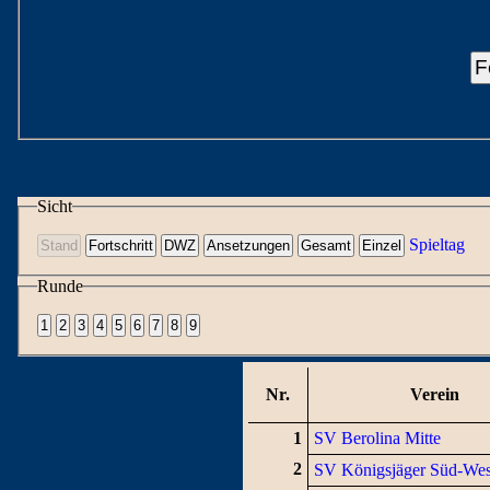
F
Sicht
Spieltag
Runde
Nr.
Verein
1
SV Berolina Mitte
2
SV Königsjäger Süd-Wes