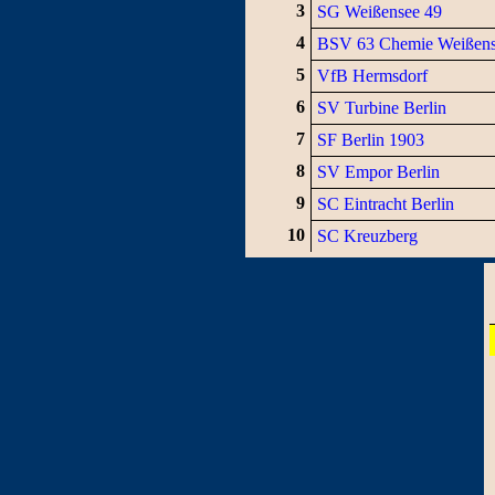
3
SG Weißensee 49
4
BSV 63 Chemie Weißen
5
VfB Hermsdorf
6
SV Turbine Berlin
7
SF Berlin 1903
8
SV Empor Berlin
9
SC Eintracht Berlin
10
SC Kreuzberg