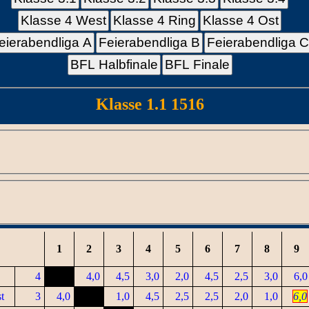
Klasse 4 West
Klasse 4 Ring
Klasse 4 Ost
eierabendliga A
Feierabendliga B
Feierabendliga 
BFL Halbfinale
BFL Finale
Klasse 1.1 1516
1
2
3
4
5
6
7
8
9
4
4,0
4,5
3,0
2,0
4,5
2,5
3,0
6,0
t
3
4,0
1,0
4,5
2,5
2,5
2,0
1,0
6,0