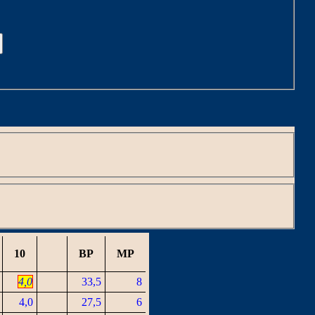
C
10
BP
MP
4,0
33,5
8
4,0
27,5
6