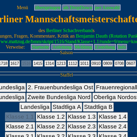
Menü
überspringen
als DropDown
per Auswahl
rliner Mannschaftsmeisterschaft
des
Berliner Schachverband
s
ungen, Fragen, Kommentare, Kritik an
Benjamin Dauth (Rotation Pan
/www.mattzug.de/bmm/skript/1516/Stand/Klasse+1.1/runde=9/menu=kn
Verweise:
Startseite
Anleitung
Meldung
Einteilung
Info
Saison
Staffel
undesliga
2. Frauenbundesliga Ost
Frauenregional
undesliga
Zweite Bundesliga Nord
Oberliga Nordos
Landesliga
Stadtliga A
Stadtliga B
Klasse 1.1
Klasse 1.2
Klasse 1.3
Klasse 1.4
Klasse 2.1
Klasse 2.2
Klasse 2.3
Klasse 2.4
Klasse 3.1
Klasse 3.2
Klasse 3.3
Klasse 3.4