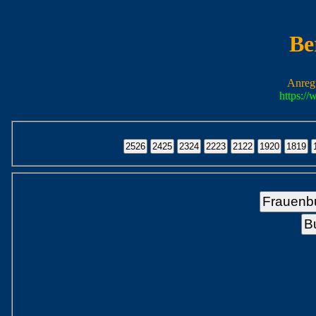
Be
Anreg
https:/
Frauenb
B