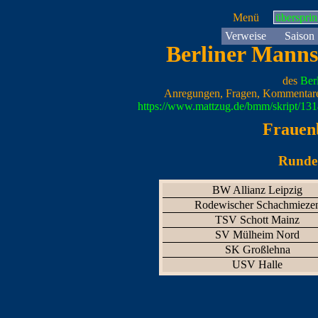
Menü
überspri
Verweise
Saison
Berliner Manns
des
Ber
Anregungen, Fragen, Kommentare
https://www.mattzug.de/bmm/skript/13
Frauen
Runde 
BW Allianz Leipzig
Rodewischer Schachmieze
TSV Schott Mainz
SV Mülheim Nord
SK Großlehna
USV Halle