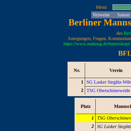
Menü
überspri
Verweise
Saison
Berliner Manns
des
Ber
Anregungen, Fragen, Kommentare
https://www.mattzug.de/bmm/skrip
BFL
Nr.
Verein
1
SG Lasker Steglitz-Wil
2
TSG Oberschöneweide
Platz
Mannsch
1
TSG Oberschöne
2
SG Lasker Steglit