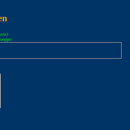
en
kow)
oeppe/