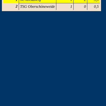
2
TSG Oberschöneweide
1
0
0,5