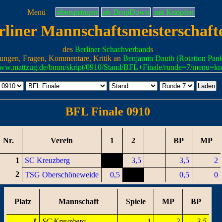
Menü
überspringen
als DropDown
mit Knöpfen
rliner Mannschaftsmeisterschaft
des
Berliner Schachverband
s
ungen, Fragen, Kommentare, Kritik an
Benjamin Dauth (Rotation Pan
/www.mattzug.de/bmm/skript/0910/Stand/BFL+Finale/runde=7/menu=kn
BFL Finale 0910
Nr.
Verein
1
2
BP
MP
1
SC Kreuzberg
3,5
3,5
2
2
TSG Oberschöneweide
0,5
0,5
0
Platz
Mannschaft
Spiele
MP
BP
1
SC Kreuzberg
1
2
3,5