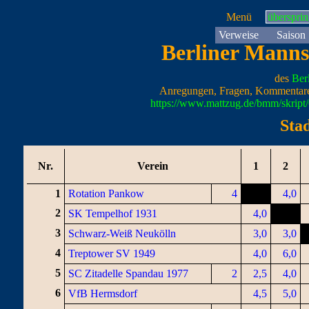
Menü
überspri
Verweise
Saison
Berliner Manns
des
Ber
Anregungen, Fragen, Kommentare
https://www.mattzug.de/bmm/skrip
Sta
Nr.
Verein
1
2
1
Rotation Pankow
4
4,0
2
SK Tempelhof 1931
4,0
3
Schwarz-Weiß Neukölln
3,0
3,0
4
Treptower SV 1949
4,0
6,0
5
SC Zitadelle Spandau 1977
2
2,5
4,0
6
VfB Hermsdorf
4,5
5,0