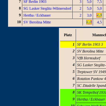
7
SF Berlin 1903
3
5,0
7,5
8
SG Lasker Steglitz-Wilmersdorf
2
5,0
5,0
9
Hertha / Eckbauer
2
3,0
4,0
10
SV Berolina Mitte
6,0
4,5
Platz
Mannsch
1
SF Berlin 1903 3
2
SV Berolina Mitte
3
VfB Hermsdorf
4
SG Lasker Steglitz
5
Treptower SV 1949
6
Rotation Pankow 4
7
SC Zitadelle Span
8
SK Tempelhof 193
9
Hertha / Eckbauer
10