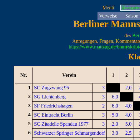
Menü
überspri
Verweise
Saison
Berliner Manns
des
Ber
Anregungen, Fragen, Kommentare
https://www.mattzug.de/bmm/skrip
Kla
Nr.
Verein
1
2
1
SC Zugzwang 95
3
2,0
2
SG Lichtenberg
3
6,0
3
SF Friedrichshagen
2
6,0
4,0
4
SC Eintracht Berlin
3
5,0
4,0
5
SC Zitadelle Spandau 1977
3
2,0
5,0
6
Schwarzer Springer Schmargendorf
3,0
2,5