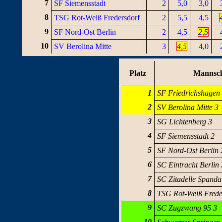
7
SF Siemensstadt
2
5,0
3,0
8
TSG Rot-Weiß Fredersdorf
2
5,5
4,5
9
SF Nord-Ost Berlin
2
4,5
2,5
10
SV Berolina Mitte
3
4,5
4,0
Platz
Mannsch
1
SF Friedrichshagen
2
SV Berolina Mitte 3
3
SG Lichtenberg 3
4
SF Siemensstadt 2
5
SF Nord-Ost Berlin 
6
SC Eintracht Berlin 
7
SC Zitadelle Spand
8
TSG Rot-Weiß Frede
9
SC Zugzwang 95 3
10