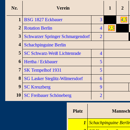
Nr.
Verein
1
2
1
BSG 1827 Eckbauer
3
4,5
2
Rotation Berlin
4
2,5
3
Schwarzer Springer Schmargendorf
2
4
Schachpinguine Berlin
5
SC Schwarz-Weiß Lichtenrade
4
6
Hertha / Eckbauer
5
7
SK Tempelhof 1931
5
8
SG Lasker Steglitz-Wilmersdorf
6
9
SC Kreuzberg
9
10
SC Freibauer Schöneberg
2
Platz
Mannsch
1
Schachpinguine Berli