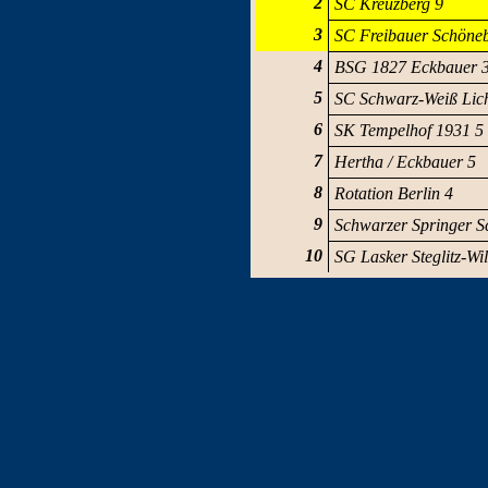
2
SC Kreuzberg 9
3
SC Freibauer Schöneb
4
BSG 1827 Eckbauer 
5
SC Schwarz-Weiß Lic
6
SK Tempelhof 1931 5
7
Hertha / Eckbauer 5
8
Rotation Berlin 4
9
Schwarzer Springer S
10
SG Lasker Steglitz-Wi