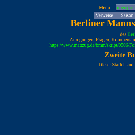
Menü
überspri
Verweise
Saison
Berliner Manns
des
Ber
Anregungen, Fragen, Kommentare
https://www.mattzug.de/bmm/skript/0506/F
Zweite Bu
Dieser Staffel sin