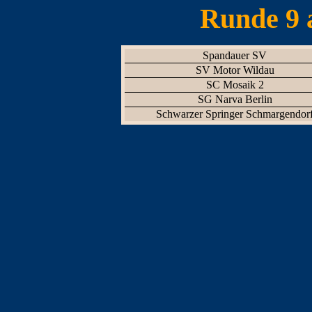
Runde 9 
Spandauer SV
SV Motor Wildau
SC Mosaik 2
SG Narva Berlin
Schwarzer Springer Schmargendor