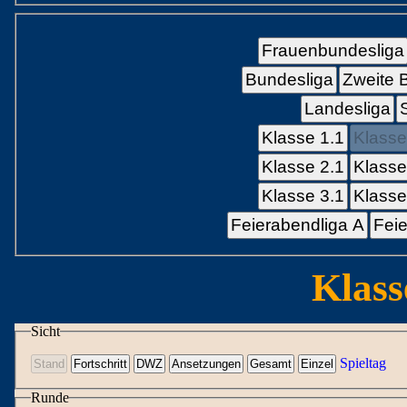
Frauenbundesliga
Bundesliga
Zweite 
Landesliga
Klasse 1.1
Klasse
Klasse 2.1
Klasse
Klasse 3.1
Klasse
Feierabendliga A
Feie
Klass
Sicht
Spieltag
Runde