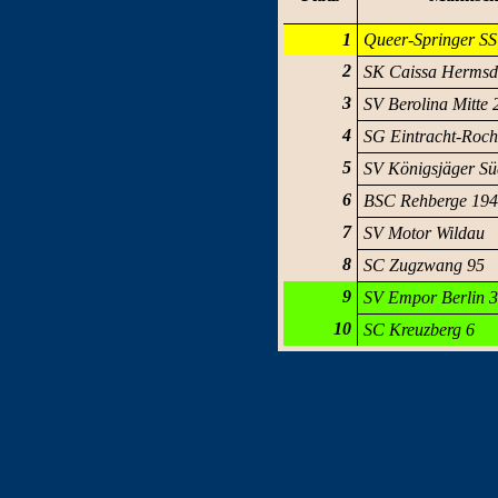
1
Queer-Springer SS
2
SK Caissa Hermsd
3
SV Berolina Mitte 
4
SG Eintracht-Roc
5
SV Königsjäger Sü
6
BSC Rehberge 19
7
SV Motor Wildau
8
SC Zugzwang 95
9
SV Empor Berlin 3
10
SC Kreuzberg 6