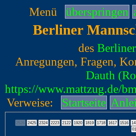
Menü
überspringen
Berliner Mannsc
des
Berline
Anregungen, Fragen, Ko
Dauth (Ro
https://www.mattzug.de/b
Verweise:
Startseite
Anle