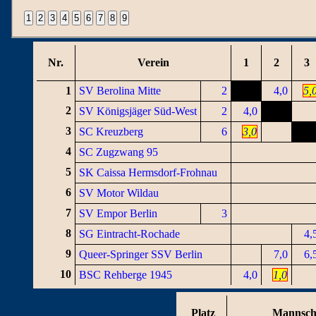
Nr.
Verein
1
2
3
1
SV Berolina Mitte
2
4,0
5,
2
SV Königsjäger Süd-West
2
4,0
3
SC Kreuzberg
6
3,0
4
SC Zugzwang 95
5
SK Caissa Hermsdorf-Frohnau
6
SV Motor Wildau
7
SV Empor Berlin
3
8
SG Eintracht-Rochade
4,
9
Queer-Springer SSV Berlin
7,0
6,
10
BSC Rehberge 1945
4,0
1,0
Platz
Mannsch